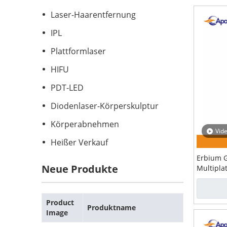
Laser-Haarentfernung
IPL
Plattformlaser
HIFU
PDT-LED
Diodenlaser-Körperskulptur
Körperabnehmen
Vid
Heißer Verkauf
Erbium G
Neue Produkte
Multipla
Product
Produktname
Image