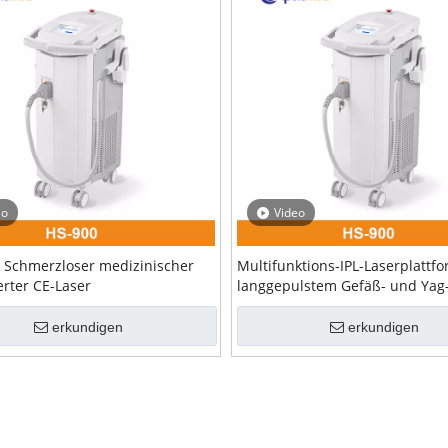
eo
Video
Schmerzloser medizinischer
Multifunktions-IPL-Laserplattfo
erter CE-Laser
langgepulstem Gefäß- und Yag
Lasergerät
erkundigen
erkundigen