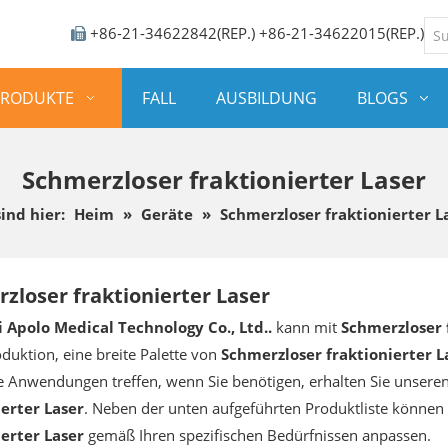
+86-21-34622842(REP.) +86-21-34622015(REP.)

PRODUKTE
FALL
AUSBILDUNG
BLOGS
Schmerzloser fraktionierter Laser
sind hier:
Heim
»
Geräte
»
Schmerzloser fraktionierter L
zloser fraktionierter Laser
 Apolo Medical Technology Co., Ltd..
kann mit
Schmerzloser 
oduktion, eine breite Palette von
Schmerzloser fraktionierter L
e Anwendungen treffen, wenn Sie benötigen, erhalten Sie unseren
ierter Laser
. Neben der unten aufgeführten Produktliste können
ierter Laser
gemäß Ihren spezifischen Bedürfnissen anpassen.