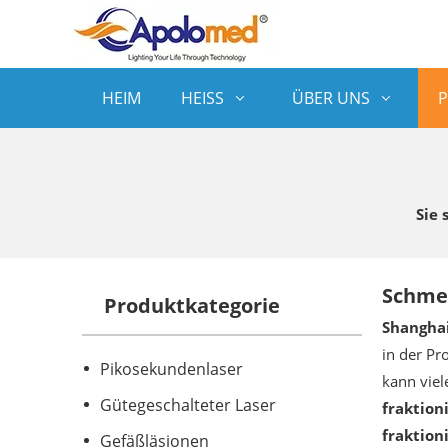
HEIM
HEISS
ÜBER UNS
Sie 
Schmer
Produktkategorie
Shanghai
in der Pr
Pikosekundenlaser
kann viel
Gütegeschalteter Laser
fraktion
fraktion
Gefäßläsionen