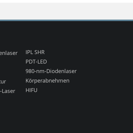
IPL SHR
enlaser
PDT-LED
980-nm-Diodenlaser
Körperabnehmen
tur
HIFU
-Laser