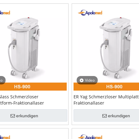
eo
Video
lass Schmerzloser
ER Yag Schmerzloser Multiplat
ttform-Fraktionallaser
Fraktionallaser
erkundigen
erkundigen