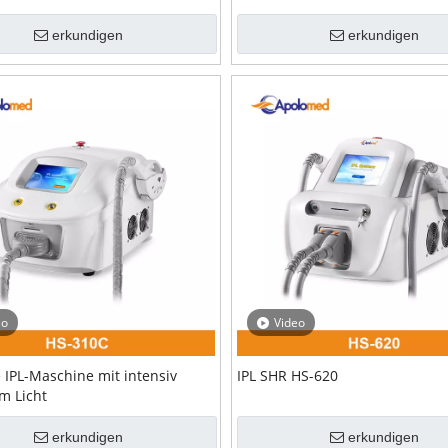
erkundigen
erkundigen
eo
Video
 IPL-Maschine mit intensiv
IPL SHR HS-620
m Licht
erkundigen
erkundigen