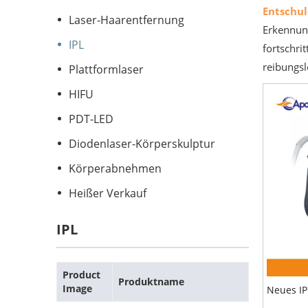
Entschul
Laser-Haarentfernung
Erkennung
IPL
fortschri
reibungsl
Plattformlaser
HIFU
PDT-LED
Diodenlaser-Körperskulptur
Körperabnehmen
Heißer Verkauf
IPL
Product
Produktname
Image
Neues IP