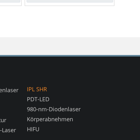
IPL SHR
enlaser
PDT-LED
980-nm-Diodenlaser
Körperabnehmen
tur
HIFU
-Laser