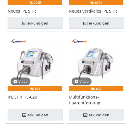
Neues IPL SHR
Neues vertikales IPL SHR
erkundigen
erkundigen
Video
Video
IPL SHR HS-620
Multifunktions-
Haarentfernung
Hautverjüngung IPL-
Maschine dauerhafte IPL-
erkundigen
erkundigen
Haarentfernung IPL-
Maschine