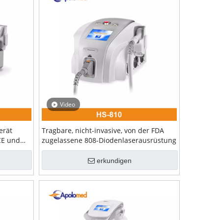
Video
erät
Tragbare, nicht-invasive, von der FDA
CE und
zugelassene 808-Diodenlaserausrüstung
erkundigen