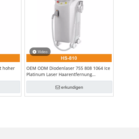
Video
t hoher
OEM ODM Diodenlaser 755 808 1064 Ice
Platinum Laser Haarentfernung
Aknebehandlung
erkundigen