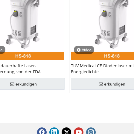
eo
Video
e dauerhafte Laser-
TÜV Medical CE Diodenlaser mi
ernung, von der FDA
Energiedichte
enes 3-Wellenlängen-
sergerät
erkundigen
erkundigen