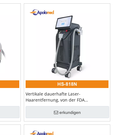
Vertikale dauerhafte Laser-
Haarentfernung, von der FDA
zugelassenes 3-Wellenlängen-
Diodenlasergerät
erkundigen