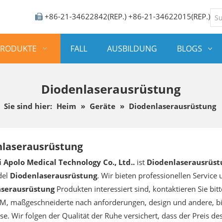
+86-21-34622842(REP.) +86-21-34622015(REP.)

PRODUKTE
FALL
AUSBILDUNG
BLOGS
Diodenlaserausrüstung
Sie sind hier:
Heim
»
Geräte
»
Diodenlaserausrüstung
nlaserausrüstung
 Apolo Medical Technology Co., Ltd..
ist
Diodenlaserausrüst
del
Diodenlaserausrüstung
. Wir bieten professionellen Service
aserausrüstung
Produkten interessiert sind, kontaktieren Sie bitt
 maßgeschneiderte nach anforderungen, design und andere, bitte
se. Wir folgen der Qualität der Ruhe versichert, dass der Preis de