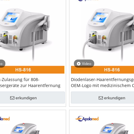
eo
Video
-Zulassung für 808-
Diodenlaser-Haarentfernungsg
sergeräte zur Haarentfernung
OEM-Logo mit medizinischem 
USA 510K
erkundigen
erkundigen