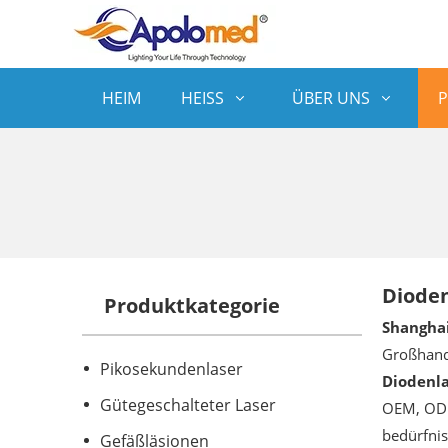
HEIM
HEISS
ÜBER UNS
Diode
Produktkategorie
Shanghai
Großhan
Pikosekundenlaser
Diodenl
Gütegeschalteter Laser
OEM, ODM,
bedürfnis
Gefäßläsionen