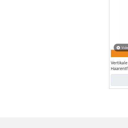
Vid
Vertikal
Haarentf
zugelass
Diodenla