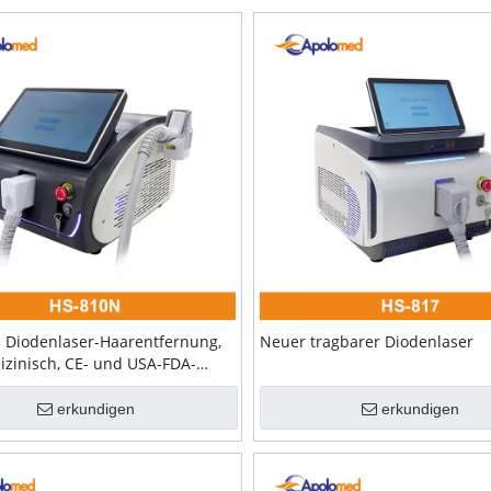
 Diodenlaser-Haarentfernung,
Neuer tragbarer Diodenlaser
zinisch, CE- und USA-FDA-
ng
erkundigen
erkundigen