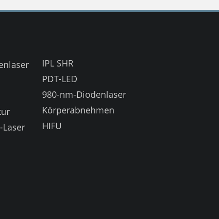
IPL SHR
enlaser
PDT-LED
980-nm-Diodenlaser
Körperabnehmen
tur
HIFU
-Laser