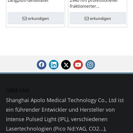
Langpuls-Gefäßlaser
2940 nm professioneller
fraktionierter
Haarentfernungslaser
erkundigen
erkundigen
ÜBER UNS
Shanghai Apolo Medical Technology Co., Ltd ist
ein führender Entwickler und Hersteller von
Intense Pulsed Light (IPL), verschiedenen
Lasertechnologien (Pico Nd:YAG, CO2...),