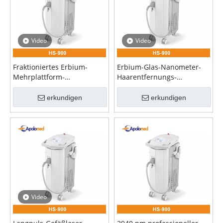
Video
Video
Fraktioniertes Erbium-
Erbium-Glas-Nanometer-
Mehrplattform-
Haarentfernungs-
Hautlasersystem zur
Fraktionallaser
Tattooentfernung
erkundigen
erkundigen
Video