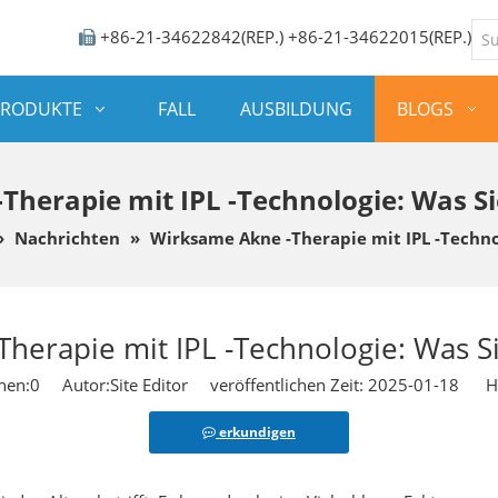
+86-21-34622842(REP.) +86-21-34622015(REP.)

PRODUKTE
FALL
AUSBILDUNG
BLOGS
Therapie mit IPL -Technologie: Was S
»
Nachrichten
»
Wirksame Akne -Therapie mit IPL -Techno
herapie mit IPL -Technologie: Was 
hen:
0
Autor:Site Editor veröffentlichen Zeit: 2025-01-18 He
erkundigen