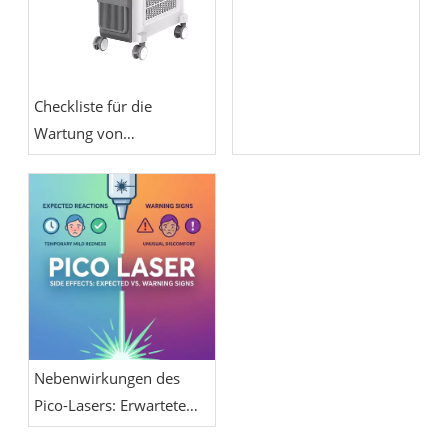
ersten Woche erwartet
Checkliste für die
Wartung von
Pikosekundenlasern:
Kühlung,
Energiekalibrierung,
Optik und
Handstückpflege
Nebenwirkungen des
Pico-Lasers: Erwartete
Reaktionen vs.