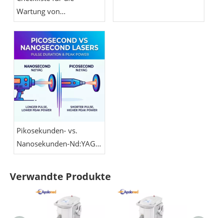
Warnzeichen
Wartung von
Pikosekundenlasern:
Kühlung,
Energiekalibrierung,
Optik und
Handstückpflege
Pikosekunden- vs.
Nanosekunden-Nd:YAG-
Laser
Verwandte Produkte