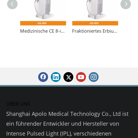
Medizinische CE 8-in-1-Yag-Laser 2940 nm 1540 Erbium-Laser-Tätowierungsentfernungsausrüstung
Fraktioniertes Erbium-Mehrplattform-Hautlasersystem zur Tattooentfernung
ÜBER UNS
Shanghai Apolo Medical Technology Co., Ltd ist
ein führender Entwickler und Hersteller von
Intense Pulsed Light (IPL), verschiedenen