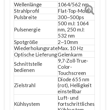
Wellenlänge
1064/562 nm
Strahlprofil
Flat-Top-Modus
Pulsbreite
300~500ps
500 mJ: 1064
Pulsenergie
nm, 250 mJ:
532 nm
Spotgröße
2~10mm
Wiederholungsrate
Max. 10 Hz
Optische Lieferung
Gelenkarm
9,7-Zoll-True-
Schnittstelle
Color-
bedienen
Touchscreen
Diode 655 nm
Zielstrahl
(rot), Helligkeit
einstellbar
Luft- und
Kühlsystem
fortschrittliches
Kühlsystem