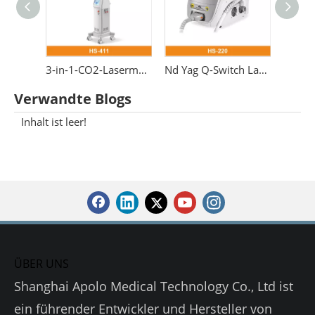
Medizinischer fraktionierter YAG-Laser 2940 Erbium
3-in-1-CO2-Lasermaschine 10600-nm-Fraktionslaser
Nd Yag Q-Switch Laser Pico Laser Tattooentfernung 1064 532 nm Schönheitsmaschine
Verwandte Blogs
Inhalt ist leer!
ÜBER UNS
Shanghai Apolo Medical Technology Co., Ltd ist
ein führender Entwickler und Hersteller von