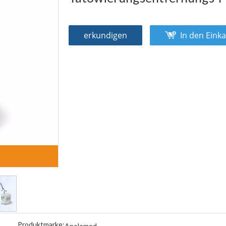
erkundigen
In den Eink
Produktmarke:
Apolomed