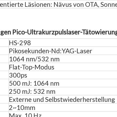
entierte Läsionen: Nävus von OTA, Sonn
igen Pico-Ultrakurzpulslaser-Tätowieru
HS-298
Pikosekunden-Nd:YAG-Laser
1064 nm/532 nm
Flat-Top-Modus
300ps
500 mJ: 1064 nm
250 mJ: 532 nm
Externe und Selbstwiederherstellung
2~10mm
Max. 10 Hz