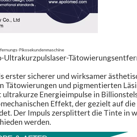
ntfernungs-Pikosekundenmaschine
co-Ultrakurzpulslaser-Tätowierungsentfe
s erster sicherer und wirksamer ästhetis
von Tätowierungen und pigmentierten Läs
t ultrakurze Energieimpulse in Billionste
echanischen Effekt, der gezielt auf die T
. Der Impuls zersplittert die Tinte in wi
chieden werden.