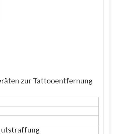
eräten zur Tattooentfernung
autstraffung