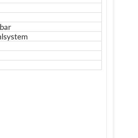
lbar
hlsystem