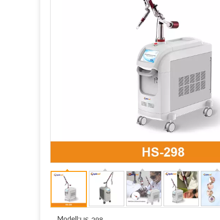
Modell:
HS-298