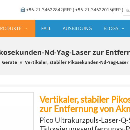
+86-21-34622842(REP.) +86-21-34622015(REP.)

PRODUKTE
FALL
AUSBILDUNG
BLOGS
 Pikosekunden-Nd-Yag-Laser zur Entf
»
Geräte
»
Vertikaler, stabiler Pikosekunden-Nd-Yag-Lase
Vertikaler, stabiler Pi
zur Entfernung von A
Pico Ultrakurzpuls-Laser-Q-
Tätowierungsentfernungs-