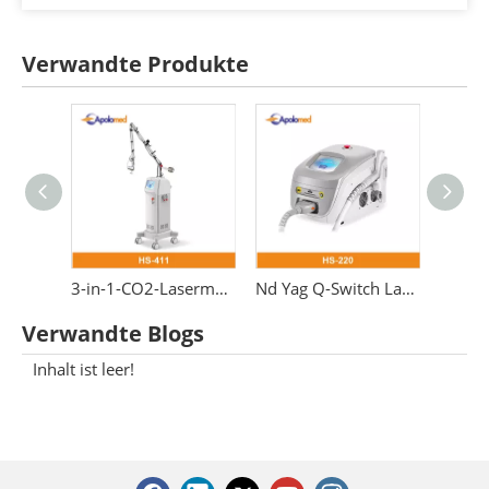
Verwandte Produkte
Medizinischer fraktionierter YAG-Laser 2940 Erbium
3-in-1-CO2-Lasermaschine 10600-nm-Fraktionslaser
Nd Yag Q-Switch Laser Pico Laser Tattooentfernung 1064 532 nm Schönheitsmaschine
Verwandte Blogs
Inhalt ist leer!