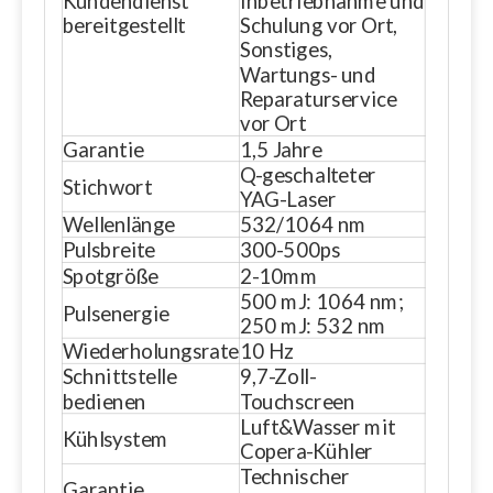
Kundendienst
Inbetriebnahme und
bereitgestellt
Schulung vor Ort,
Sonstiges,
Wartungs- und
Reparaturservice
vor Ort
Garantie
1,5 Jahre
Q-geschalteter
Stichwort
YAG-Laser
Wellenlänge
532/1064 nm
Pulsbreite
300-500ps
Spotgröße
2-10mm
500 mJ: 1064 nm;
Pulsenergie
250 mJ: 532 nm
Wiederholungsrate
10 Hz
Schnittstelle
9,7-Zoll-
bedienen
Touchscreen
Luft&Wasser mit
Kühlsystem
Copera-Kühler
Technischer
Garantie