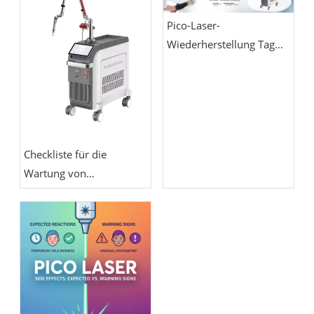
Pico-Laser-
Wiederherstellung Tag
für Tag: Was Sie in der
ersten Woche erwartet
Checkliste für die
Wartung von
Pikosekundenlasern:
Kühlung,
Energiekalibrierung,
Optik und
Handstückpflege