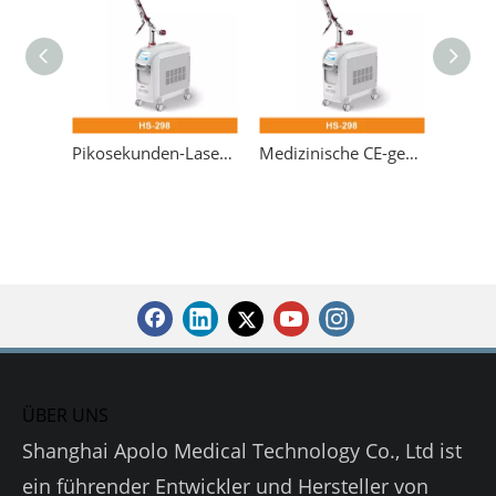
Pikosekunden-Lasermaschine zur Pigmententfernung
Medizinische CE-geprüfte beste Vertival Pikosekunden-Laser-Tätowierungsmaschine
ÜBER UNS
Shanghai Apolo Medical Technology Co., Ltd ist
ein führender Entwickler und Hersteller von