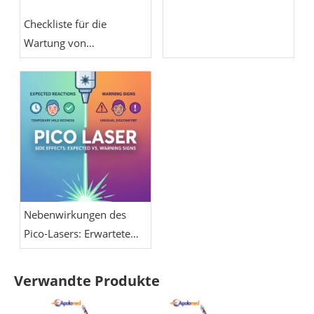
Checkliste für die
Wartung von
Pikosekundenlasern:
Kühlung,
Energiekalibrierung,
Optik und
Handstückpflege
Nebenwirkungen des
Pico-Lasers: Erwartete
Reaktionen vs.
Warnzeichen
Verwandte Produkte