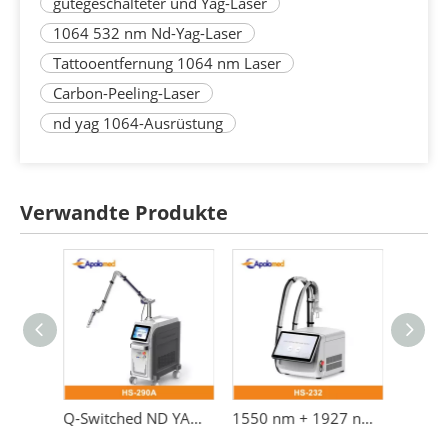
gütegeschalteter und Yag-Laser
1064 532 nm Nd-Yag-Laser
Tattooentfernung 1064 nm Laser
Carbon-Peeling-Laser
nd yag 1064-Ausrüstung
Verwandte Produkte
Q-Switched ND YAG Laser Machine Tattoo Removal Laser Machine
1550 nm + 1927 nm Dual-Wave-Faserlaserausrüstung
Fraktionierter Faserlaser 1550 nm + 1927 nm Dual-Wave-Faserlasermaschine