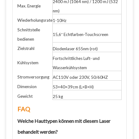
2400 mJ (1064 nm) / 1200 mJ (532
Max. Energie
nm)
Wiederholungsrate
1-10Hz
Schnittstelle
15,6″ Echtfarben-Touchscreen
bedienen
Zielstrahl
Diodenlaser 655nm (rot)
Fortschrittliches Luft- und
Kühlsystem
Wasserkühlsystem
Stromversorgung
AC110V oder 230V, 50/60HZ
Dimension
53×40×39cm (L×B×H)
Gewicht
25 kg
FAQ
Welche Hauttypen können mit diesem Laser
behandelt werden?