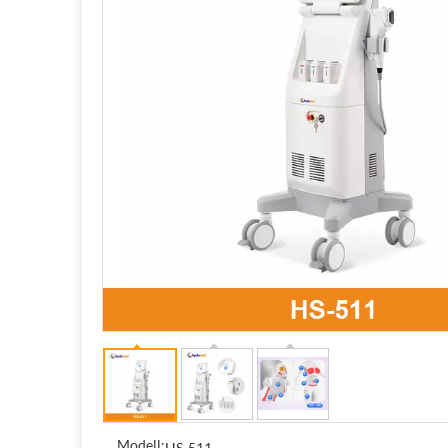
Modell:
HS-511