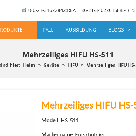
+86-21-34622842(REP.) +86-21-34622015(REP.)

PRODUKTE
FALL
AUSBILDUNG
BLOGS
Mehrzeiliges HIFU HS-511
sind hier:
Heim
»
Geräte
»
HIFU
»
Mehrzeiliges HIFU HS
Mehrzeiliges HIFU HS
Modell
: HS-511
Markenname
: Entschuldigt