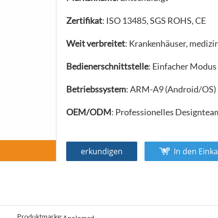
Zertifikat
: ISO 13485, SGS ROHS, CE
Weit verbreitet
: Krankenhäuser, medizi
Bedienerschnittstelle
: Einfacher Modus
Betriebssystem
: ARM-A9 (Android/OS)
OEM/ODM
: Professionelles Designte
erkundigen
In den Eink
Produktmarke:
Apolomed