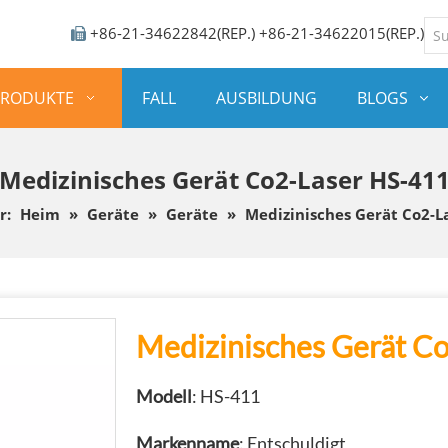
+86-21-34622842(REP.) +86-21-34622015(REP.)

PRODUKTE
FALL
AUSBILDUNG
BLOGS
Medizinisches Gerät Co2-Laser HS-41
r:
Heim
»
Geräte
»
Geräte
»
Medizinisches Gerät Co2-L
Medizinisches Gerät C
Modell
: HS-411
Markenname
: Entschuldigt