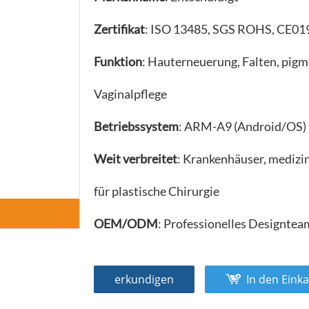
Zertifikat
: ISO 13485, SGS ROHS, CE01
Funktion
: Hauterneuerung, Falten, pigm
Vaginalpflege
Betriebssystem
: ARM-A9 (Android/OS)
Weit verbreitet
: Krankenhäuser, mediz
für plastische Chirurgie
OEM/ODM
: Professionelles Designte
erkundigen
In den Eink