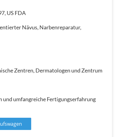
97, US FDA
entierter Nävus, Narbenreparatur,
inische Zentren, Dermatologen und Zentrum
am und umfangreiche Fertigungserfahrung
aufswagen