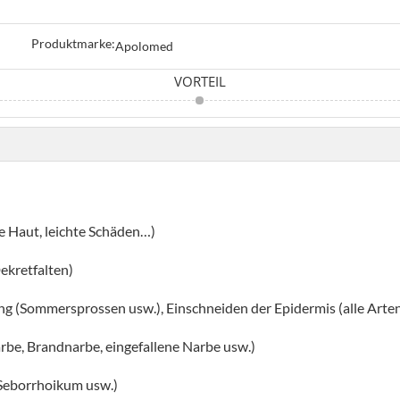
Produktmarke:
Apolomed
VORTEIL
e Haut, leichte Schäden…)
Dekretfalten)
g (Sommersprossen usw.), Einschneiden der Epidermis (alle Arte
be, Brandnarbe, eingefallene Narbe usw.)
Seborrhoikum usw.)