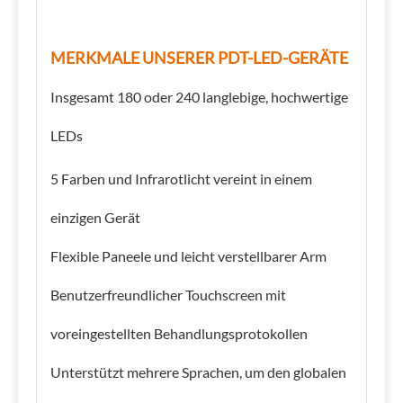
Poren und Pigmente
Verbessern Sie den
Hautton und verjüngen
Rosa
630+415
110
Sie ihn
MERKMALE UNSERER PDT-LED-GERÄTE
Wundheilung,
Schmerzlinderung,
Infrarot
850
120
Haarwachstum
Insgesamt 180 oder 240 langlebige, hochwertige
LEDs
5 Farben und Infrarotlicht vereint in einem
einzigen Gerät
Flexible Paneele und leicht verstellbarer Arm
Benutzerfreundlicher Touchscreen mit
voreingestellten Behandlungsprotokollen
Unterstützt mehrere Sprachen, um den globalen