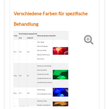
Verschiedene Farben für spezifische
Behandlung
Wellenlänge
Ausgangsdichte
Farbe
Behandlungsanwendung
Bild
(nm)
(mW/cm²)
Anti-Aging,
Hautverjüngung,
Hautstraffung,
Red
630
120
Pigmententfernung,
Haarwuchs
Verbessern Sie fettige
Haut und Akne,
verbessern Sie die
Grün
520
60
Lymphzirkulation und
straffen Sie den Körper
Akneheilung,
Blau
415
120
entzündungshemmend
Verbessert den
Hautton, verkleinert
Gelb
630+520
80