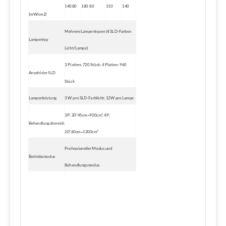
140
80
180
80
110
140
(mW/cm2)
Mehrere Lampentypen (4 SLD-Farben
Lampentyp
Licht/Lampe)
3 Platten: 720 Stück; 4 Platten: 960
Anzahl der SLD
Stück
Lampenleistung
3 W pro SLD-Farblicht; 12W pro Lampe
3P: 20*45cm=900cm², 4P:
Behandlungsbereich
20*60cm=1200cm²
Professioneller Modus und
Betriebsmodus
Behandlungsmodus
Schnittstelle
8'' Echtfarben-Touchscreen
bedienen
Stromversorgung
Wechselstrom 120–240 V, 50/60 Hz