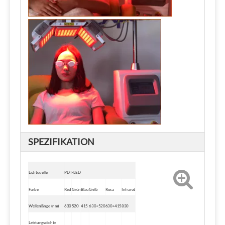
SPEZIFIKATION
Lichtquelle
PDT-LED
Farbe
Red
Grün
Blau
Gelb
Rosa
Infrarot
Wellenlänge (nm)
630
520
415
630+520
630+415
830
Leistungsdichte