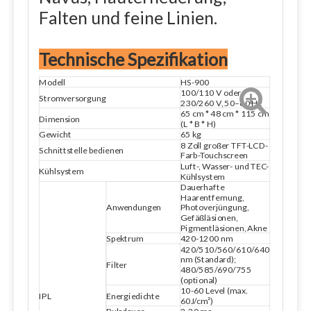
Falten und feine Linien.
Technische Spezifikation
Modell
HS-900
100/110 V oder
Stromversorgung
230/260 V, 50–60 Hz
65 cm * 48 cm * 115 cm
Dimension
(L * B * H)
Gewicht
65 kg
8 Zoll großer TFT-LCD-
Schnittstelle bedienen
Farb-Touchscreen
Luft-, Wasser- und TEC-
Kühlsystem
Kühlsystem
Dauerhafte
Haarentfernung,
Anwendungen
Photoverjüngung,
Gefäßläsionen,
Pigmentläsionen, Akne
Spektrum
420-1200 nm
420/510/560/610/640
nm (Standard);
Filter
480/585/690/755
(optional)
10-60 Level (max.
Energiedichte
IPL
60J/cm²)