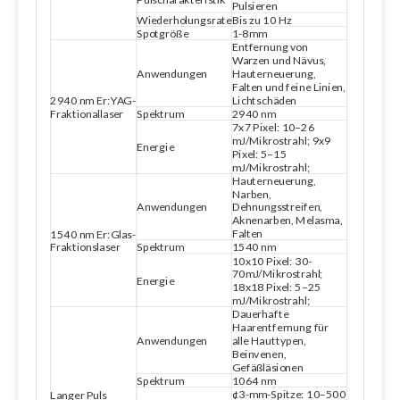
Pulsieren
Wiederholungsrate
Bis zu 10 Hz
Spotgröße
1-8mm
Entfernung von
Warzen und Nävus,
Anwendungen
Hauterneuerung,
Falten und feine Linien,
Lichtschäden
2940 nm Er:YAG-
Fraktionallaser
Spektrum
2940 nm
7x7 Pixel: 10–26
mJ/Mikrostrahl; 9x9
Energie
Pixel: 5–15
mJ/Mikrostrahl;
Hauterneuerung,
Narben,
Anwendungen
Dehnungsstreifen,
Aknenarben, Melasma,
Falten
1540 nm Er:Glas-
Fraktionslaser
Spektrum
1540 nm
10x10 Pixel: 30-
70mJ/Mikrostrahl;
Energie
18x18 Pixel: 5–25
mJ/Mikrostrahl;
Dauerhafte
Haarentfernung für
Anwendungen
alle Hauttypen,
Beinvenen,
Gefäßläsionen
Spektrum
1064 nm
¢3-mm-Spitze: 10–500
Langer Puls