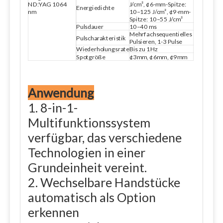
J/cm², ¢6-mm-Spitze:
ND:YAG 1064
Energiedichte
10–125 J/cm², ¢9-mm-
nm
Spitze: 10–55 J/cm²
Pulsdauer
10–40 ms
Mehrfachsequentielles
Pulscharakteristik
Pulsieren, 1-3 Pulse
Wiederholungsrate
Bis zu 1Hz
Spotgröße
¢3mm, ¢6mm, ¢9mm
Anwendung
1. 8-in-1-
Multifunktionssystem
verfügbar, das verschiedene
Technologien in einer
Grundeinheit vereint.
2. Wechselbare Handstücke
automatisch als Option
erkennen