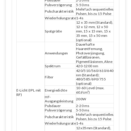
Pulsdauer
2-20 ms
Pulsverzögerung
5-50 ms
Mehrfach sequentielles
Pulscharakteristik
Pulsen, bis zu 15 Pulse
Wiederholungsrate
1-4s
12 x 35 mm (Standard),
12 x 12 mm, 12 x 50
Spotgröße
mm, 15 x 15 mm, 15 x
35 mm, 15 x 50 mm
(optional)
Dauerhafte
Haarentfernung,
Anwendungen
Photoverjüngung,
Gefäßläsionen,
Pigmentläsionen, Akne
Spektrum
420-1200 nm
420/510/560/610/640
nm (Standard);
Filter
480/585/690/755
(optional)
10-60 Level (max.
Energiedichte
E-Licht (IPL mit
60J/cm²)
RF)
HF-
200W
Ausgangsleistung
Pulsdauer
2-20 ms
Pulsverzögerung
5-50 ms
Mehrfach sequentielles
Pulscharakteristik
Pulsen, bis zu 15 Pulse
Wiederholungsrate
1-4s
12x35mm (Standard),