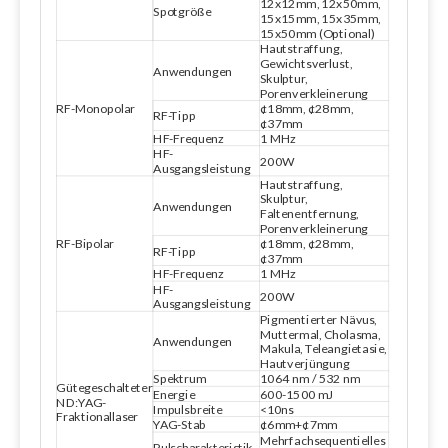
12x12mm, 12x50mm,
Spotgröße
15x15mm, 15x35mm,
15x50mm (Optional)
Hautstraffung,
Gewichtsverlust,
Anwendungen
Skulptur,
Porenverkleinerung
RF-Monopolar
¢18mm, ¢28mm,
RF-Tipp
¢37mm
HF-Frequenz
1 MHz
HF-
200W
Ausgangsleistung
Hautstraffung,
Skulptur,
Anwendungen
Faltenentfernung,
Porenverkleinerung
RF-Bipolar
¢18mm, ¢28mm,
RF-Tipp
¢37mm
HF-Frequenz
1 MHz
HF-
200W
Ausgangsleistung
Pigmentierter Nävus,
Muttermal, Cholasma,
Anwendungen
Makula, Teleangietasie,
Hautverjüngung
Spektrum
1064 nm / 532 nm
Gütegeschalteter
Energie
600-1500 mJ
ND:YAG-
Impulsbreite
<10ns
Fraktionallaser
YAG-Stab
¢6mm+¢7mm
Mehrfachsequentielles
Pulscharakteristik