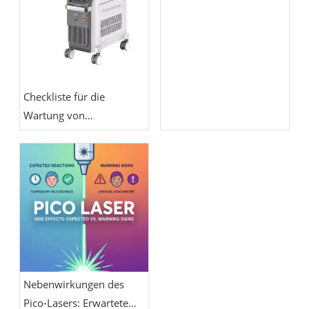
für Tag: Was Sie in der
ersten Woche erwartet
Checkliste für die
Wartung von
Pikosekundenlasern:
Kühlung,
Energiekalibrierung,
Optik und
Handstückpflege
Nebenwirkungen des
Pico-Lasers: Erwartete