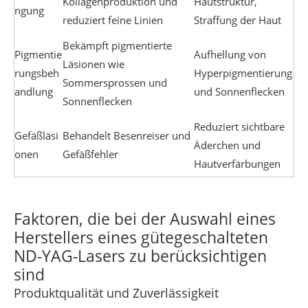
Kollagenproduktion und
Hautstruktur,
ngung
reduziert feine Linien
Straffung der Haut
Bekämpft pigmentierte
Pigmentie
Aufhellung von
Läsionen wie
rungsbeh
Hyperpigmentierung
Sommersprossen und
andlung
und Sonnenflecken
Sonnenflecken
Reduziert sichtbare
Gefäßläsi
Behandelt Besenreiser und
Äderchen und
onen
Gefäßfehler
Hautverfärbungen
Faktoren, die bei der Auswahl eines
Herstellers eines gütegeschalteten
ND-YAG-Lasers zu berücksichtigen
sind
Produktqualität und Zuverlässigkeit