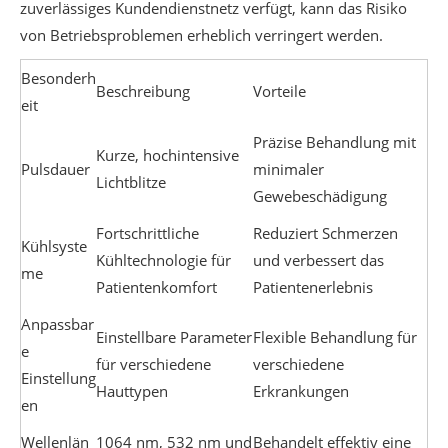
zuverlässiges Kundendienstnetz verfügt, kann das Risiko
von Betriebsproblemen erheblich verringert werden.
Besonderh
Beschreibung
Vorteile
eit
Präzise Behandlung mit
Kurze, hochintensive
Pulsdauer
minimaler
Lichtblitze
Gewebeschädigung
Fortschrittliche
Reduziert Schmerzen
Kühlsyste
Kühltechnologie für
und verbessert das
me
Patientenkomfort
Patientenerlebnis
Anpassbar
Einstellbare Parameter
Flexible Behandlung für
e
für verschiedene
verschiedene
Einstellung
Hauttypen
Erkrankungen
en
Wellenlän
1064 nm, 532 nm und
Behandelt effektiv eine