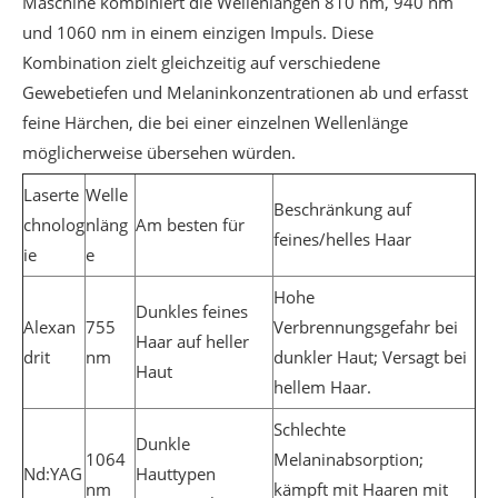
Maschine kombiniert die Wellenlängen 810 nm, 940 nm
und 1060 nm in einem einzigen Impuls. Diese
Kombination zielt gleichzeitig auf verschiedene
Gewebetiefen und Melaninkonzentrationen ab und erfasst
feine Härchen, die bei einer einzelnen Wellenlänge
möglicherweise übersehen würden.
Laserte
Welle
Beschränkung auf
chnolog
nläng
Am besten für
feines/helles Haar
ie
e
Hohe
Dunkles feines
Alexan
755
Verbrennungsgefahr bei
Haar auf heller
drit
nm
dunkler Haut; Versagt bei
Haut
hellem Haar.
Schlechte
Dunkle
1064
Melaninabsorption;
Nd:YAG
Hauttypen
nm
kämpft mit Haaren mit