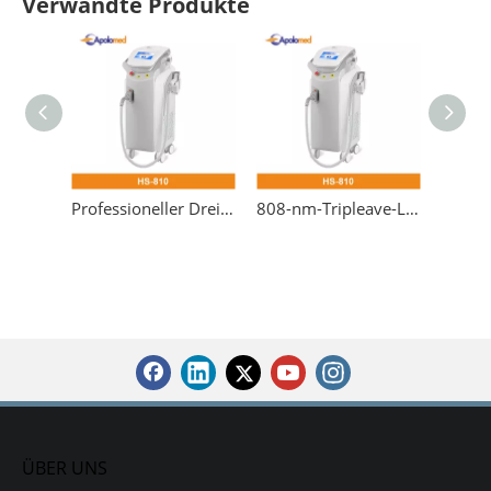
Verwandte Produkte
Professioneller Dreiwellen-Diodenlaser zur Haarentfernung
808-nm-Tripleave-Lasergerät, Diodenlaser-Haarentfernungsgerät
ÜBER UNS