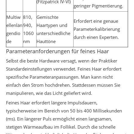
(Fitzpatrick IV-VI)
geringer Pigmentierung.
Multiw
810,
Gemischte
Erfordert eine genaue
ellenlän
940,
Haartypen und
Parameterkalibrierung
gendio
1060
unterschiedliche
durch einen Experten.
de
nm
Hauttöne
Parameteranforderungen für feines Haar
Selbst die beste Hardware versagt, wenn der Praktiker
Standardeinstellungen verwendet. Feines Haar erfordert
spezifische Parameteranpassungen. Man kann nicht
einfach den Strom hochdrehen. Stattdessen müssen Sie
manipulieren, wie das Licht geliefert wird.
Feines Haar erfordert längere Impulsdauern,
typischerweise im Bereich von 50 bis 400 Millisekunden
(ms). Ein längerer Puls ermöglicht einen langsamen,
stetigen Wärmeaufbau im Follikel. Durch die schnelle