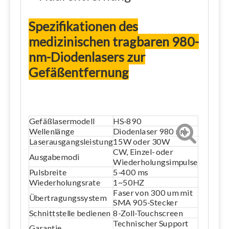
Spezifikationen des
medizinischen tragbaren 980-
nm-Diodenlasers zur
Gefäßentfernung
Gefäßlasermodell
HS-890
Wellenlänge
Diodenlaser 980 nm
Laserausgangsleistung
15W oder 30W
CW, Einzel- oder
Ausgabemodi
Wiederholungsimpulse
Pulsbreite
5-400 ms
Wiederholungsrate
1~50HZ
Faser von 300 um mit
Übertragungssystem
SMA 905-Stecker
Schnittstelle bedienen
8-Zoll-Touchscreen
Technischer Support
Garantie