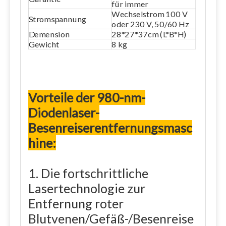
für immer
Wechselstrom 100 V
Stromspannung
oder 230 V, 50/60 Hz
Demension
28*27*37cm (L*B*H)
Gewicht
8 kg
Vorteile der 980-nm-
Diodenlaser-
Besenreiserentfernungsmasc
hine:
1. Die fortschrittliche
Lasertechnologie zur
Entfernung roter
Blutvenen/Gefäß-/Besenreise