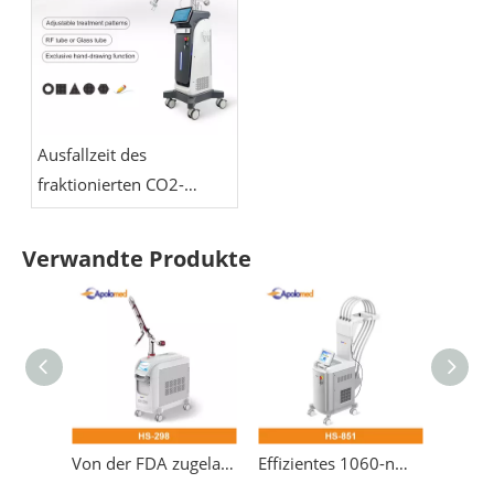
Ausfallzeit des
fraktionierten CO2-
Lasers: Wie lange dauert
die Wiederherstellung?
Verwandte Produkte
Von der FDA zugelassenes Pikosekunden-Lasergerät zur Tattooentfernung
Effizientes 1060-nm-Diodenlaser-Körperskulptur-Gewichtsverlust-Laser-Schlankheitsgerät